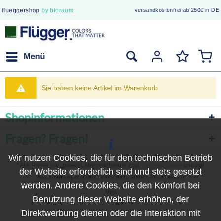
flueggershop
by bioraum
versandkostenfrei ab 250€ in DE
sichere Bestellung
Menü
Sie haben keine Artikel im Warenkorb
Shopinformationen
Fragen? Fragen!
Wir nutzen Cookies, die für den technischen Betrieb
* Alle Preise inkl. gesetzl. Mehrwertsteuer zzgl.
Versandkosten
und ggf.
der Website erforderlich sind und stets gesetzt
Nachnahmegebühren, wenn nicht anders beschrieben
werden. Andere Cookies, die den Komfort bei
Rea
Benutzung dieser Website erhöhen, der
Direktwerbung dienen oder die Interaktion mit