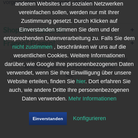
vorgemerkten Artikel wieder abrufen.
anderen Websites und sozialen Netzwerken
vereinfachen sollen, werden nur mit Ihrer
Zustimmung gesetzt. Durch Klicken auf
Shopinformationen
Einverstanden stimmen Sie dem und der
entsprechenden Datenverarbeitung zu. Falls Sie dem
Fragen? Fragen!
nicht zustimmen
, beschränken wir uns auf die
wesentlichen Cookies. Weitere Informationen
* Alle Preise inkl. gesetzl. Mehrwertsteuer zzgl.
Versandkosten
und ggf.
darüber, wie Google Ihre personenbezogenen Daten
Nachnahmegebühren, wenn nicht anders beschrieben
verwendet, wenn Sie Ihre Einwilligung über unsere
Rea
Website erteilen, finden Sie
hier
. Dort erfahren Sie
auch, wie andere Dritte Ihre personenbezogenen
Daten verwenden.
Mehr Informationen
Konfigurieren
Einverstanden