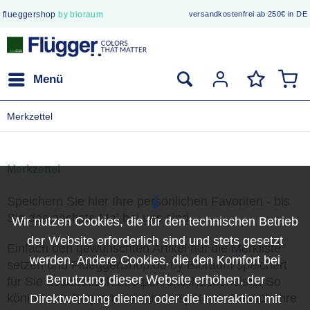
flueggershop
by bioraum
versandkostenfrei ab 250€ in DE
sichere Bestellung
Menü
Merkzettel
Merkzettel
Speichern Sie hier Ihre persönlichen Favoriten - bis
Sie das nächste Mal bei uns sind.
Wir nutzen Cookies, die für den technischen Betrieb
der Website erforderlich sind und stets gesetzt
Einfach den gewünschten Artikel auf die Merkliste
werden. Andere Cookies, die den Komfort bei
setzen und FlueggerShop.de by Bioraum speichert
Benutzung dieser Website erhöhen, der
für Sie automatisch Ihre persönliche Merkliste. So
können Sie bequem bei einem späteren Besuch Ihre
Direktwerbung dienen oder die Interaktion mit