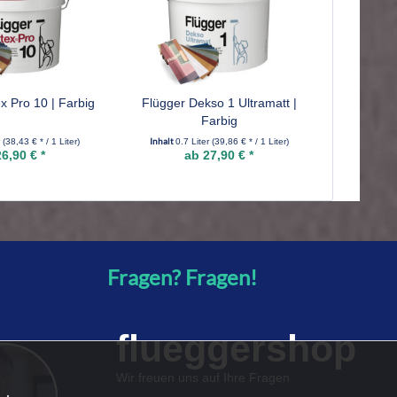
x Pro 10 | Farbig
Flügger Dekso 1 Ultramatt |
Farbig
Inhalt
r
(38,43 € * / 1 Liter)
0.7 Liter
(39,86 € * / 1 Liter)
6,90 € *
ab 27,90 € *
Fragen? Fragen!
flueggershop
Wir freuen uns auf Ihre Fragen