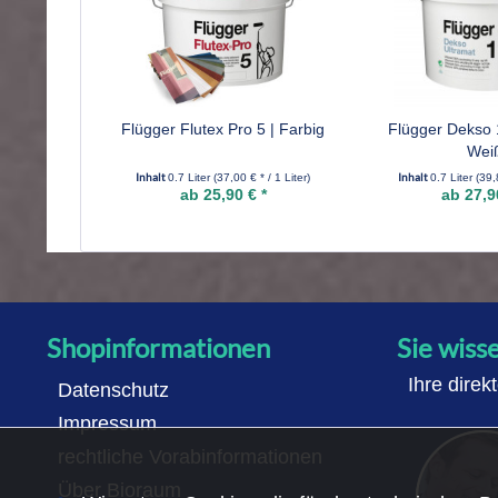
Flügger Flutex Pro 5 | Farbig
Flügger Dekso 1
Wei
Inhalt
Inhalt
0.7 Liter
(37,00 € * / 1 Liter)
0.7 Liter
(39,
ab 25,90 € *
ab 27,9
Shopinformationen
Sie wiss
Ihre direk
Datenschutz
Impressum
rechtliche Vorabinformationen
Über Bioraum