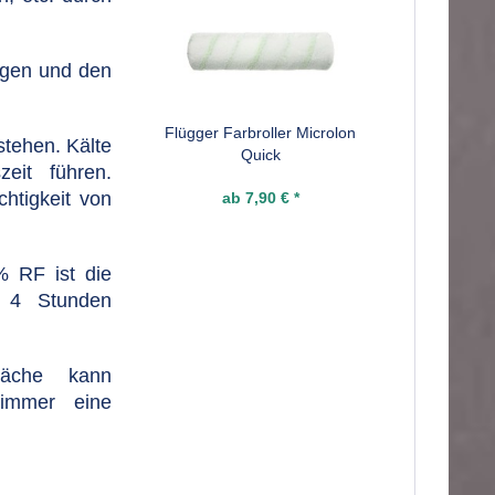
agen und den
Flügger Farbroller Microlon
stehen. Kälte
Quick
eit führen.
htigkeit von
ab 7,90 € *
% RF ist die
h 4 Stunden
läche kann
 immer eine