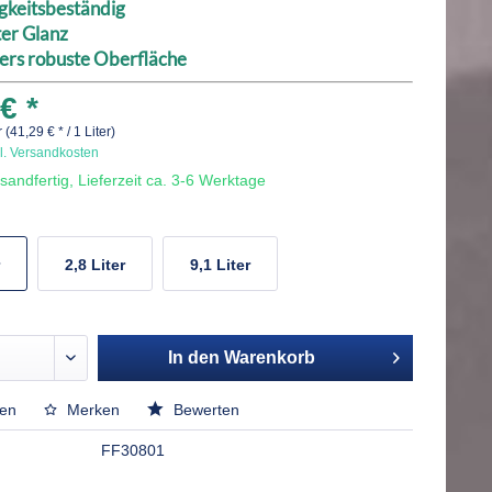
gkeitsbeständig
ter Glanz
ers robuste Oberfläche
€ *
r (41,29 € * / 1 Liter)
l. Versandkosten
sandfertig, Lieferzeit ca. 3-6 Werktage
2,8 Liter
9,1 Liter
In den
Warenkorb
hen
Merken
Bewerten
FF30801