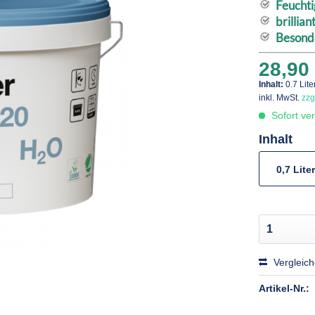
Feuchti
brillian
Besond
28,90 
Inhalt:
0.7 Lite
inkl. MwSt.
zzg
Sofort ver
Inhalt
0,7 Liter
Vergleic
Artikel-Nr.: