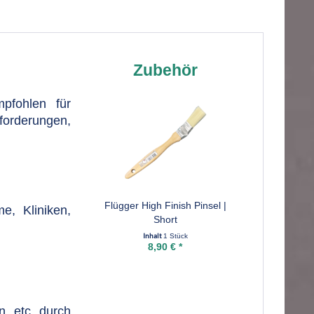
Zubehör
pfohlen für
forderungen,
Flügger High Finish Pinsel |
, Kliniken,
Short
Inhalt
1 Stück
8,90 € *
n, etc. durch