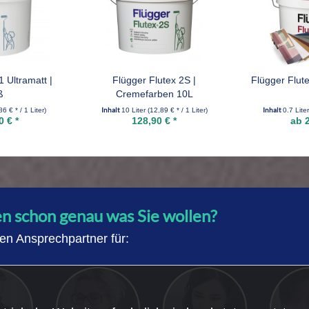
 Ultramatt |
Flügger Flutex 2S |
Flügger Flute
ß
Cremefarben 10L
Inhalt
Inhalt
86 € * / 1 Liter)
10 Liter
(12,89 € * / 1 Liter)
0.7 Lite
0 € *
128,90 € *
ab 2
en schon genau was Sie wollen?
ten Ansprechpartner für: