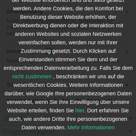
der Website erforderlich sind und stets gesetzt
werden. Andere Cookies, die den Komfort bei
Beschreibung
Benutzung dieser Website erhöhen, der
Matte 100 % Acrylwandfarbe. Empfohlen für
Direktwerbung dienen oder die Interaktion mit
Räumlichkeiten mit hohen funktionalen und
besonderen...
mehr
anderen Websites und sozialen Netzwerken
vereinfachen sollen, werden nur mit Ihrer
Zustimmung gesetzt. Durch Klicken auf
Bewertungen
0
Einverstanden stimmen Sie dem und der
Bewertungen lesen, schreiben und diskutieren...
mehr
entsprechenden Datenverarbeitung zu. Falls Sie dem
nicht zustimmen
, beschränken wir uns auf die
Ähnliche Artikel
wesentlichen Cookies. Weitere Informationen
darüber, wie Google Ihre personenbezogenen Daten
Kunden haben sich ebenfalls angesehen
verwendet, wenn Sie Ihre Einwilligung über unsere
Website erteilen, finden Sie
hier
. Dort erfahren Sie
Shopinformationen
auch, wie andere Dritte Ihre personenbezogenen
Daten verwenden.
Mehr Informationen
Fragen? Fragen!