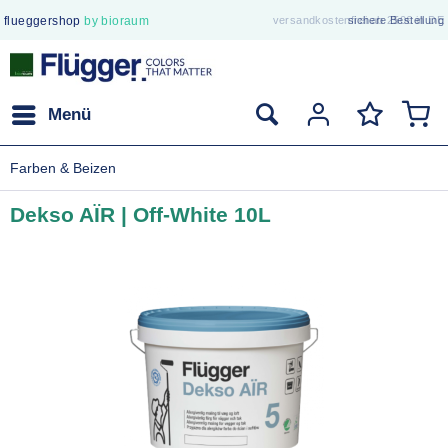
flueggershop
by bioraum
versandkostenfrei ab 250€ in DE
sichere Bestellung
Menü
Farben & Beizen
Dekso AÏR | Off-White 10L