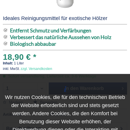
Ideales Reinigungsmittel für exotische Hölzer
Entfernt Schmutz und Verfärbungen
Verbessert das natürliche Aussehen von Holz
Biologisch abbaubar
18,90 € *
Inhalt:
1 Liter
inkl. MwSt.
zzgl. Versandkosten
Sofort versandfertig, Lieferzeit ca. 3-6 Werktage
In den
Warenkorb
Wir nutzen Cookies, die für den technischen Betrieb
Merken
Bewerten
der Website erforderlich sind und stets gesetzt
werden. Andere Cookies, die den Komfort bei
Artikel-Nr.:
FF11602
Benutzung dieser Website erhöhen, der
Beschreibung
Direktwerbung dienen oder die Interaktion mit