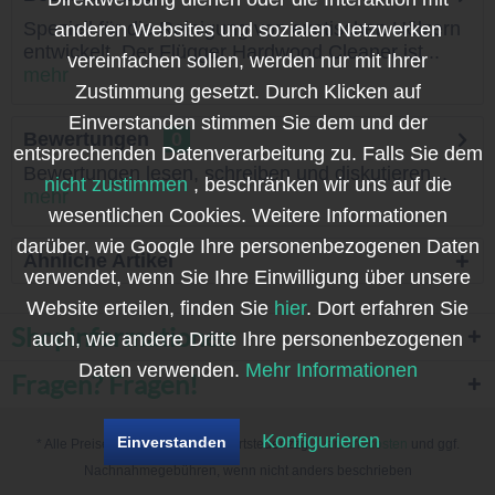
Speziell für die Reinigung von exotischen Hölzern
anderen Websites und sozialen Netzwerken
entwickelt. Der Flügger Hardwood Cleaner ist...
vereinfachen sollen, werden nur mit Ihrer
mehr
Zustimmung gesetzt. Durch Klicken auf
Einverstanden stimmen Sie dem und der
Bewertungen
0
entsprechenden Datenverarbeitung zu. Falls Sie dem
Bewertungen lesen, schreiben und diskutieren...
nicht zustimmen
, beschränken wir uns auf die
mehr
wesentlichen Cookies. Weitere Informationen
darüber, wie Google Ihre personenbezogenen Daten
Ähnliche Artikel
verwendet, wenn Sie Ihre Einwilligung über unsere
Website erteilen, finden Sie
hier
. Dort erfahren Sie
Shopinformationen
auch, wie andere Dritte Ihre personenbezogenen
Daten verwenden.
Mehr Informationen
Fragen? Fragen!
Konfigurieren
Einverstanden
* Alle Preise inkl. gesetzl. Mehrwertsteuer zzgl.
Versandkosten
und ggf.
Nachnahmegebühren, wenn nicht anders beschrieben