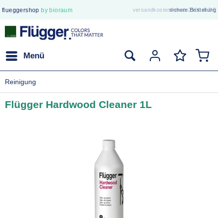
flueggershop
by bioraum
versandkostenfrei ab 250€ in DE
sichere Bestellung
Menü
Reinigung
Flügger Hardwood Cleaner 1L