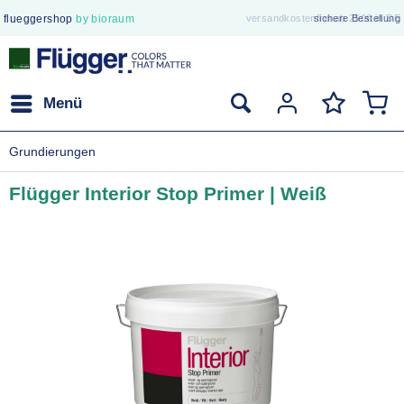
flueggershop
by bioraum
versandkostenfrei ab 250€ in DE
sichere Bestellung
Menü
Grundierungen
Flügger Interior Stop Primer | Weiß