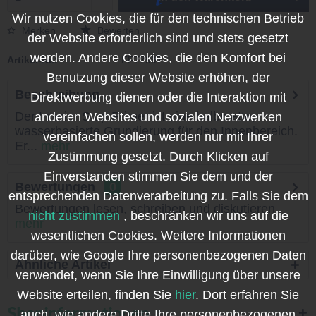
Wir nutzen Cookies, die für den technischen Betrieb
Merken
Bewerten
der Website erforderlich sind und stets gesetzt
werden. Andere Cookies, die den Komfort bei
Artikel-Nr.:
FF77997
Benutzung dieser Website erhöhen, der
Beschreibung
Direktwerbung dienen oder die Interaktion mit
Der Interior Stop Primer ist eine halbmatte,
anderen Websites und sozialen Netzwerken
wasserbasierte Grundierung für den Innenbereich.
vereinfachen sollen, werden nur mit Ihrer
Er...
mehr
Zustimmung gesetzt. Durch Klicken auf
Einverstanden stimmen Sie dem und der
Bewertungen
0
entsprechenden Datenverarbeitung zu. Falls Sie dem
Bewertungen lesen, schreiben und diskutieren...
nicht zustimmen
, beschränken wir uns auf die
mehr
wesentlichen Cookies. Weitere Informationen
darüber, wie Google Ihre personenbezogenen Daten
Ähnliche Artikel
verwendet, wenn Sie Ihre Einwilligung über unsere
Website erteilen, finden Sie
hier
. Dort erfahren Sie
Shopinformationen
auch, wie andere Dritte Ihre personenbezogenen